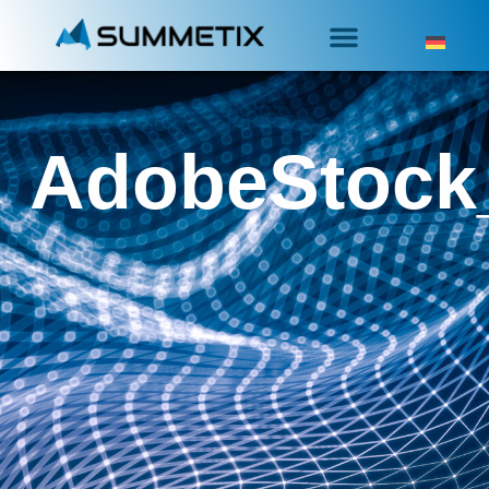
AdobeStock