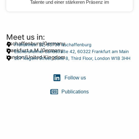
Talente und einer stärkeren Präsenz im
Meet us in:
Aschaffenburg/Germany
Frohsinnstr. 32, 63739 Aschaffenburg
Frankfurt a.M./Germany
Eschersheimer Landstraße 42, 60322 Frankfurt am Main
London/United Kingdom
207 Regent Street, Suite 8, Third Floor, London W1B 3HH
Follow us
Publications