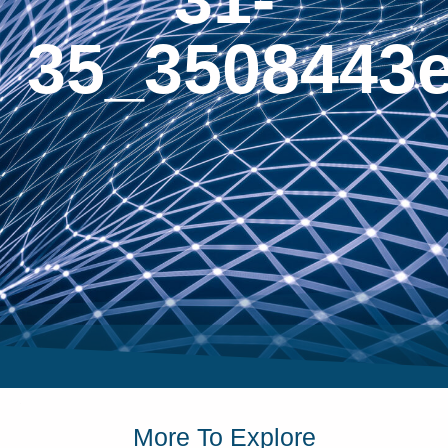
35_3508443
More To Explore