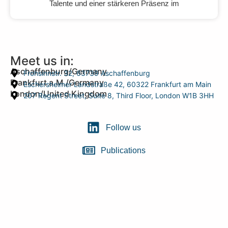
Talente und einer stärkeren Präsenz im
Meet us in:
Aschaffenburg/Germany
Frohsinnstr. 32, 63739 Aschaffenburg
Frankfurt a.M./Germany
Eschersheimer Landstraße 42, 60322 Frankfurt am Main
London/United Kingdom
207 Regent Street, Suite 8, Third Floor, London W1B 3HH
Follow us
Publications