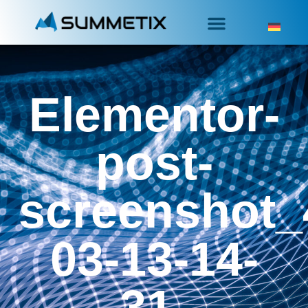
Elementor-
post-
screenshot_
03-13-14-
31-