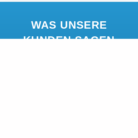
WAS UNSERE
KUNDEN SAGEN
Darius Selke, Leiter Von Sopra
Steria Ventures Deutschland
Sopra Steria
Gemeinsam mit SUMMETIX stellen wir
unseren Kunden modernste KI-Technologie
zur Verfügung. Das große Sprachmodell und