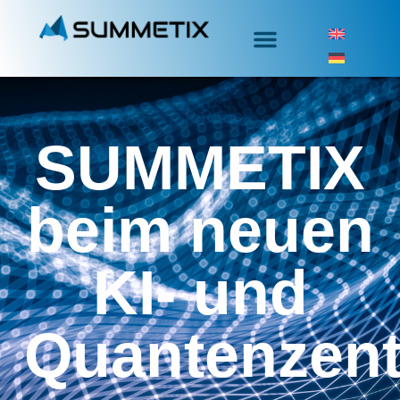
SUMMETIX
beim neuen
KI- und
Quantenzen