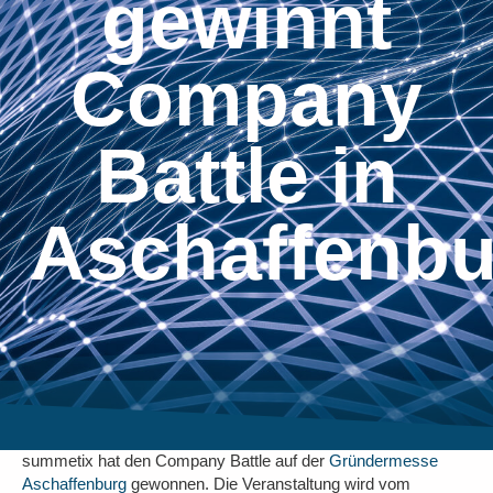
gewinnt
Company
Battle in
Aschaffenbu
summetix hat den Company Battle auf der
Gründermesse
Aschaffenburg
gewonnen. Die Veranstaltung wird vom