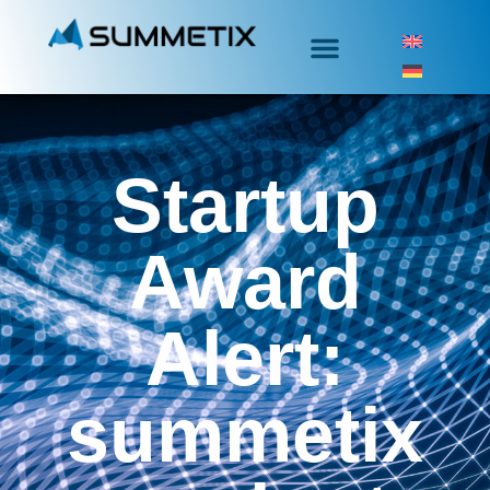
Startup
Award
Alert:
summetix