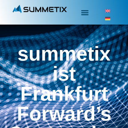
summetix
ist
Frankfurt
Forward’s