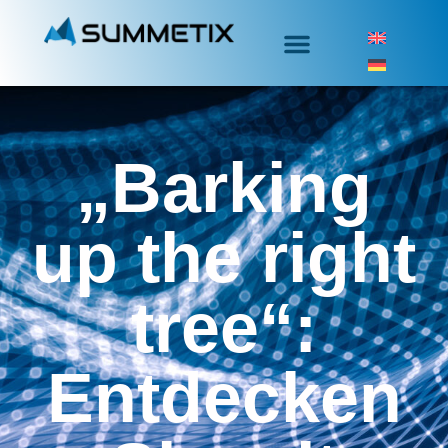
„Barking
up the right
tree“:
Entdecken