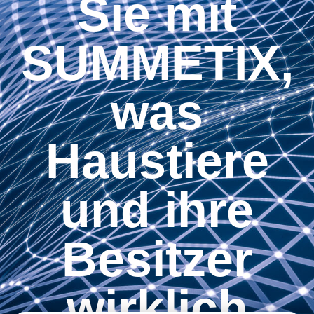
Sie mit
SUMMETIX,
was
Haustiere
und ihre
Besitzer
wirklich