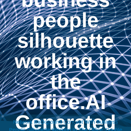
people
silhouette
working in
the
office.AI
Generated
Network Background Concept With Business
People Silhouette Working In The Office. Double