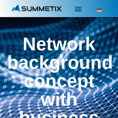
Network
background
concept
with
business