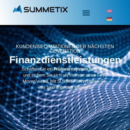
KUNDENINFORMATIONEN DER NÄCHSTEN
GENERATION
Finanzdienstleistungen
Schaffen Sie ein
Frühwarnsystem
für Trends
und sichern Sie sich als Investor einen First-
Mover-Vorteil.
Mit
SUMMETIX
verstehen Sie,
was bald angesagt sein wird.