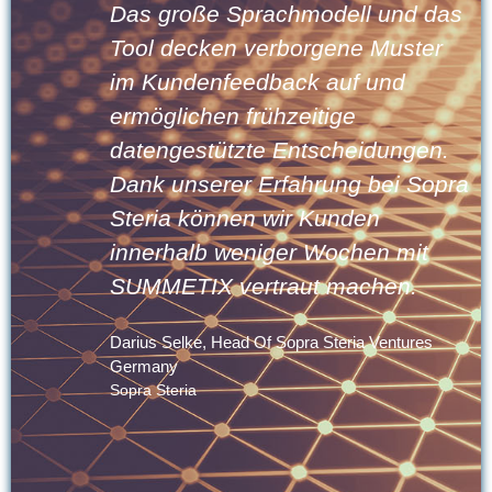
Das große Sprachmodell und das
Tool decken verborgene Muster
im Kundenfeedback auf und
ermöglichen frühzeitige
datengestützte Entscheidungen.
Dank unserer Erfahrung bei Sopra
Steria können wir Kunden
.
innerhalb weniger Wochen mit
SUMMETIX vertraut machen.
Darius Selke, Head Of Sopra Steria Ventures
Germany
t
Sopra Steria