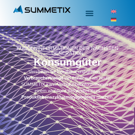
KUNDENINFORMATIONEN DER NÄCHSTEN
GENERATION
Konsumgüter
Verstehen Sie Feedback und
greifen sie
Verbrauchertrends
viel früher auf als heute.
SUMMETIX
kann Verbraucherinformationen zu
einem wichtigen Bestandteil Ihres
Produktlebenszyklusmanagements
machen.