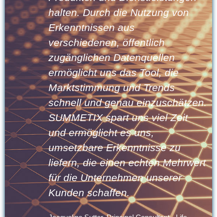
on
Tool decken verborgene Muster
im Kundenfeedback auf und
ermöglichen frühzeitige
datengestützte Entscheidungen
Dank unserer Erfahrung bei Sop
Steria können wir Kunden
tzen.
innerhalb weniger Wochen mit
t
SUMMETIX vertraut machen.
Darius Selke, Head Of Sopra Steria Ventures
Germany
rwert
Sopra Steria