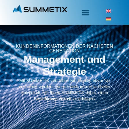
KUNDENINFORMATIONEN DER NÄCHSTEN
GENERATION
Management und
Strategie
Mit SUMMETIX verstehen Sie Trends, bevor sie
zu Trends werden. Da sich alles immer schneller
entwickelt, hilft Ihnen SUMMETIX dabei, einen
First-Mover-Vorteil
zu erlangen.