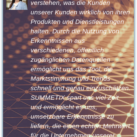
bringen wir modernste KI-
en
Technologie zu unseren Kunden.
Das große Sprachmodell und das
Tool decken verborgene Muster
im Kundenfeedback auf und
ermöglichen frühzeitige
datengestützte Entscheidungen.
Dank unserer Erfahrung bei Sopra
Steria können wir Kunden
n.
innerhalb weniger Wochen mit
SUMMETIX vertraut machen.
Darius Selke, Head Of Sopra Steria Ventures
Germany
rt
Sopra Steria