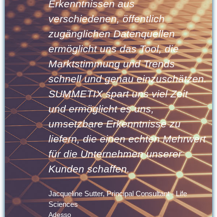
Erkenntnissen aus
verschiedenen, öffentlich
zugänglichen Datenquellen
ermöglicht uns das Tool, die
Marktstimmung und Trends
schnell und genau einzuschätzen.
SUMMETIX spart uns viel Zeit
up
und ermöglicht es uns,
umsetzbare Erkenntnisse zu
liefern, die einen echten Mehrwert
für die Unternehmen unserer
Kunden schaffen.
Jacqueline Sutter, Principal Consultant - Life
Sciences
Adesso