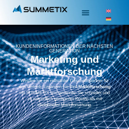
KUNDENINFORMATIONEN DER NÄCHSTEN
GENERATION
Marketing und
Marktforschung
Werden Sie ein relevanter Geschäftspartner für
den Vertrieb.
Ergänzen Sie Ihre
Marktforschung
mit
SUMMETIX
und gewinnen Sie schneller und
zu wesentlich geringeren Kosten als mit
traditioneller Marktforschung.