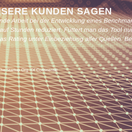
NSERE KUNDEN SAGEN
 zu verstehen, was die Kunden unserer Kunden
ungen halten. Durch die Nutzung von Erkenntni
zugänglichen Datenquellen ermöglicht uns das T
schnell und genau einzuschätzen. SUMMETIX s
etzbare Erkenntnisse zu liefern, die einen ech
en schaffen.
nt - Life Sciences