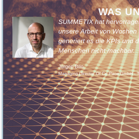
WAS U
 das
Bei Adesso hilft SUMMETIX
n,
Produkten und Dienstleist
 von
verschiedenen, öffentlich 
Marktstimmung und Trends 
und ermöglicht es uns, ums
Unternehmen unserer Kund
Jacqueline Sutter, Principal Consulta
Adesso