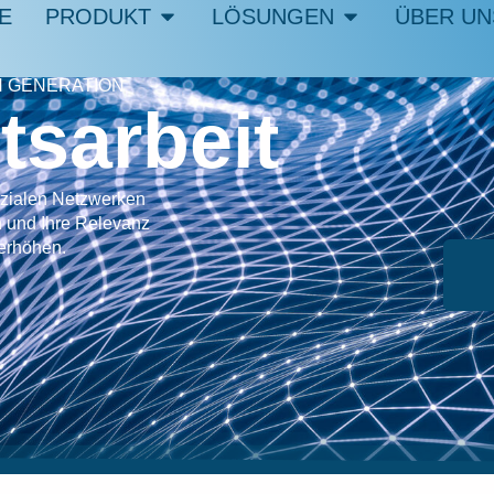
E
PRODUKT
LÖSUNGEN
ÜBER UN
 GENERATION
tsarbeit
zialen Netzwerken
 und Ihre Relevanz
 erhöhen.