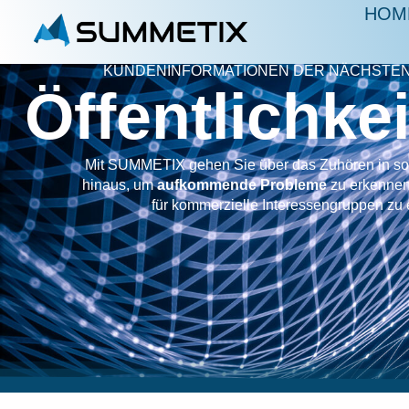
HOM
KUNDENINFORMATIONEN DER NÄCHSTEN
Öffentlichkei
Mit SUMMETIX gehen Sie über das Zuhören in so
hinaus, um
aufkommende Probleme
zu erkennen
für kommerzielle Interessengruppen zu