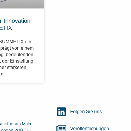
r Innovation
ETIX
r SUMMETIX ein
eprägt von einem
g, bedeutenden
 der Einstellung
ner stärkeren
im
Folgen Sie uns
ankfurt am Main
Veröffentlichungen
r, London W1B 3HH