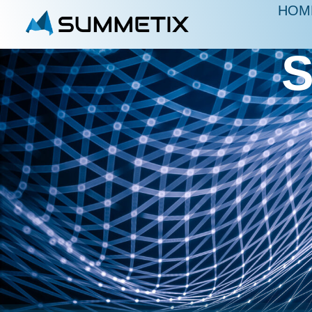
HOM
S