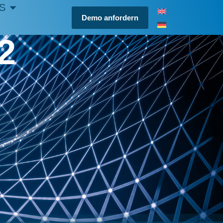
S
Demo anfordern
2