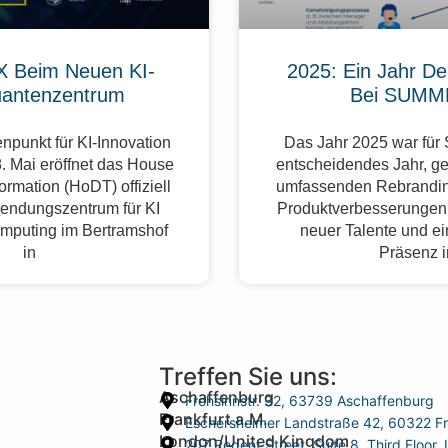
 Beim Neuen KI-
2025: Ein Jahr De
antenzentrum
Bei SUMM
npunkt für KI-Innovation
Das Jahr 2025 war fü
. Mai eröffnet das House
entscheidendes Jahr, g
formation (HoDT) offiziell
umfassenden Rebrandin
endungszentrum für KI
Produktverbesserungen,
mputing im Bertramshof
neuer Talente und ei
in
Präsenz 
Treffen Sie uns:
Aschaffenburg
Frohsinnstr. 32, 63739 Aschaffenburg
Frankfurt a.M.
Eschersheimer Landstraße 42, 60322 Fr
London/United Kingdom
207 Regent Street, Suite 8, Third Floo