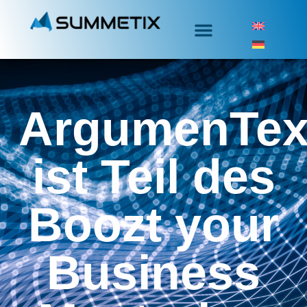
ArgumenTex
ist Teil des
Boozt your
Business