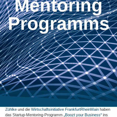
Mentoring
Programms
Zühlke
und die
Wirtschaftsinitiative FrankfurtRheinMain
haben
das Startup-Mentoring-Programm
„Boozt your Business“
ins