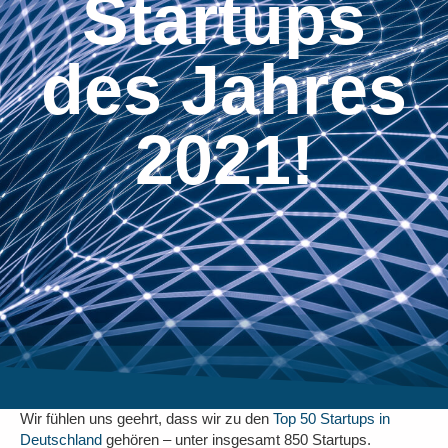
Startups
des Jahres
2021!
Wir fühlen uns geehrt, dass wir zu den
Top 50 Startups in
Deutschland
gehören – unter insgesamt 850 Startups.