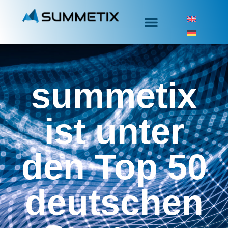
summetix
ist unter
den Top 50
deutschen