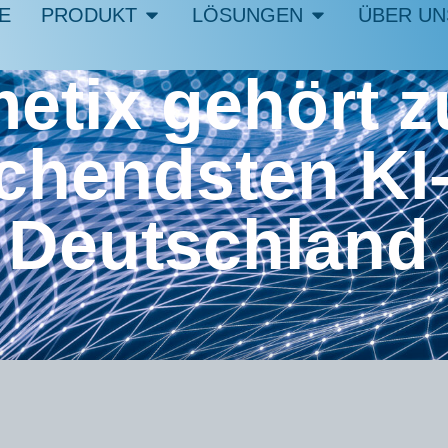
E
PRODUKT
LÖSUNGEN
ÜBER UN
tix gehört z
chendsten KI-
Deutschland