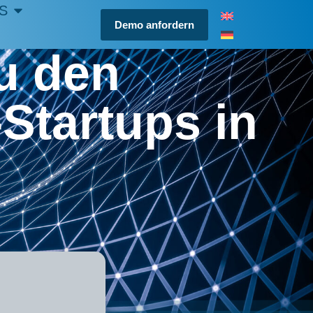
S
Demo anfordern
u den
Startups in