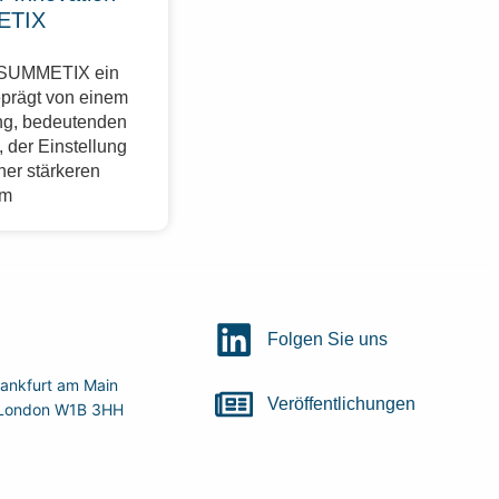
ETIX
r SUMMETIX ein
eprägt von einem
g, bedeutenden
 der Einstellung
ner stärkeren
im
Folgen Sie uns
ankfurt am Main
Veröffentlichungen
r, London W1B 3HH