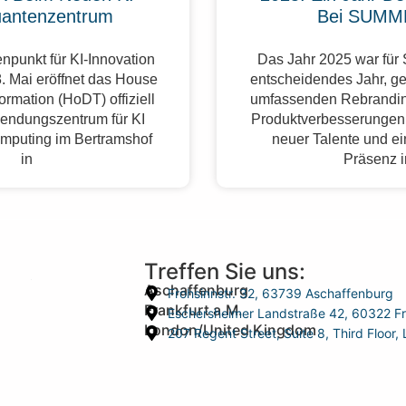
antenzentrum
Bei SUMM
npunkt für KI-Innovation
Das Jahr 2025 war fü
. Mai eröffnet das House
entscheidendes Jahr, g
formation (HoDT) offiziell
umfassenden Rebrandin
endungszentrum für KI
Produktverbesserungen,
mputing im Bertramshof
neuer Talente und ei
in
Präsenz 
Treffen Sie uns:
Aschaffenburg
Frohsinnstr. 32, 63739 Aschaffenburg
Frankfurt a.M.
Eschersheimer Landstraße 42, 60322 Fr
London/United Kingdom
207 Regent Street, Suite 8, Third Floo