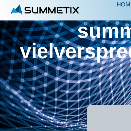
HOM
summe
vielverspre