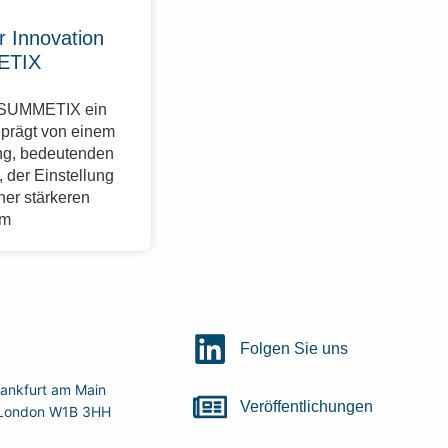
r Innovation
ETIX
r SUMMETIX ein
eprägt von einem
g, bedeutenden
 der Einstellung
ner stärkeren
im
Folgen Sie uns
ankfurt am Main
Veröffentlichungen
r, London W1B 3HH