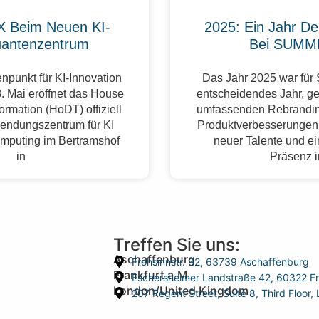
 Beim Neuen KI-
2025: Ein Jahr De
antenzentrum
Bei SUMM
npunkt für KI-Innovation
Das Jahr 2025 war fü
. Mai eröffnet das House
entscheidendes Jahr, g
formation (HoDT) offiziell
umfassenden Rebrandin
endungszentrum für KI
Produktverbesserungen,
mputing im Bertramshof
neuer Talente und ei
in
Präsenz 
Treffen Sie uns:
Aschaffenburg
Frohsinnstr. 32, 63739 Aschaffenburg
Frankfurt a.M.
Eschersheimer Landstraße 42, 60322 Fr
London/United Kingdom
207 Regent Street, Suite 8, Third Floo