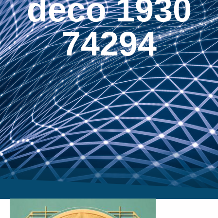
deco 1930
74294