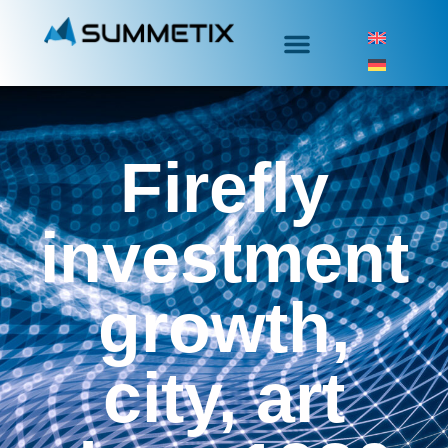
Firefly
investment
growth,
city, art