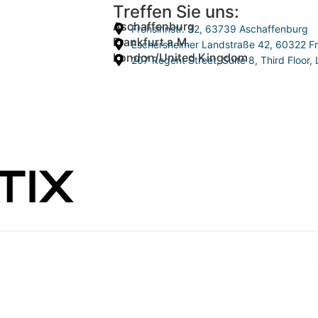
Treffen Sie uns:
Aschaffenburg
Frohsinnstr. 32, 63739 Aschaffenburg
Frankfurt a.M.
Eschersheimer Landstraße 42, 60322 Fr
London/United Kingdom
207 Regent Street, Suite 8, Third Floo