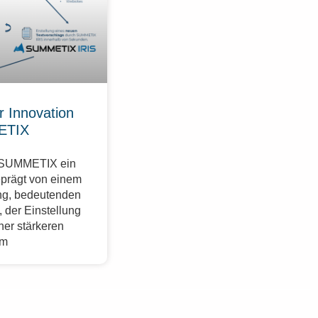
r Innovation
ETIX
r SUMMETIX ein
eprägt von einem
g, bedeutenden
 der Einstellung
ner stärkeren
im