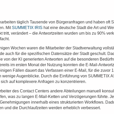
arbeiten täglich Tausende von Bürgeranfragen und haben oft S
en. Mit
SUMMETIX IRIS
hat eine deutsche Stadt die Art und Wei
 tritt, verändert – die Antwortzeiten wurden um bis zu 90% verk
facht.
nigen Wochen waren die Mitarbeiter der Stadtverwaltung vollstä
 auch für die spezifischen Datensätze der Stadt geschult. Da
die von der KI generierten Antworten auf die besonderen Bedürfn
reits im ersten Monat der Nutzung konnten die E-Mail-Antwort
einigen Fällen dauert das Verfassen einer E-Mail, für die zuvor 
och wenige Augenblicke. Durch die Einführung von SUMMETIX 
, sich auf komplexere Anfragen zu konzentrieren.
rbeiter des Contact Centers andere Abteilungen manuell konsult
en, was zu langen E-Mail-Ketten und Verzögerungen führte. Jetz
enehmigungen innerhalb eines strukturierten Workflows. Dadu
n und die Durchlaufzeiten werden erheblich verbessert.