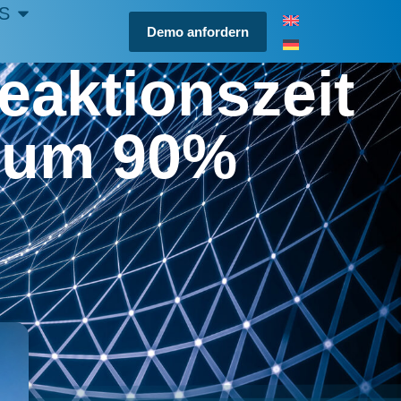
S
Demo anfordern
eaktionszeit
n um 90%