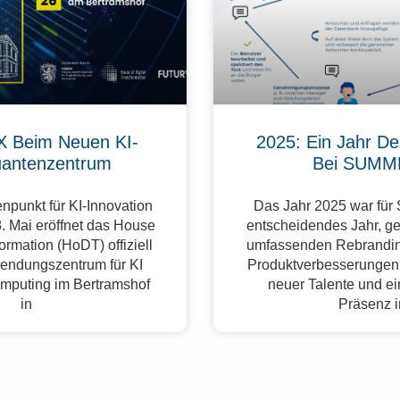
 Beim Neuen KI-
2025: Ein Jahr De
antenzentrum
Bei SUMM
npunkt für KI-Innovation
Das Jahr 2025 war fü
. Mai eröffnet das House
entscheidendes Jahr, g
formation (HoDT) offiziell
umfassenden Rebrandin
endungszentrum für KI
Produktverbesserungen,
mputing im Bertramshof
neuer Talente und ei
in
Präsenz 