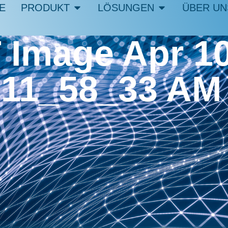
E
PRODUKT
LÖSUNGEN
ÜBER UN
Image Apr 10
11_58_33 AM