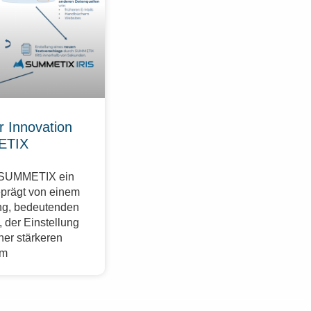
r Innovation
ETIX
r SUMMETIX ein
eprägt von einem
g, bedeutenden
 der Einstellung
ner stärkeren
im