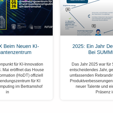
 Beim Neuen KI-
2025: Ein Jahr De
antenzentrum
Bei SUMM
npunkt für KI-Innovation
Das Jahr 2025 war fü
. Mai eröffnet das House
entscheidendes Jahr, g
formation (HoDT) offiziell
umfassenden Rebrandin
endungszentrum für KI
Produktverbesserungen,
mputing im Bertramshof
neuer Talente und ei
in
Präsenz 