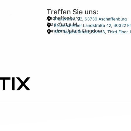
Treffen Sie uns:
Aschaffenburg
Frohsinnstr. 32, 63739 Aschaffenburg
Frankfurt a.M.
Eschersheimer Landstraße 42, 60322 Fr
London/United Kingdom
207 Regent Street, Suite 8, Third Floo