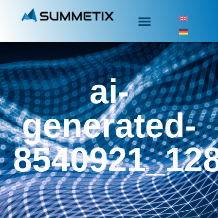
ai-
generated-
8540921_12