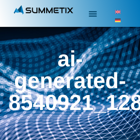
ai-
generated-
8540921_12