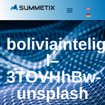
boliviainteli
l–
3TOVHhBw-
unsplash