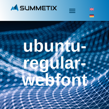
ubuntu-
regular-
webfont