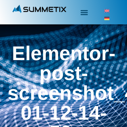
Elementor-
post-
screenshot_
01-12-14-