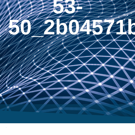
53-
50_2b04571