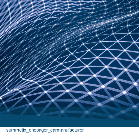
summetix_onepager_carmanufacturer