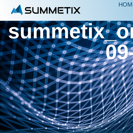
HOM
summetix_o
09