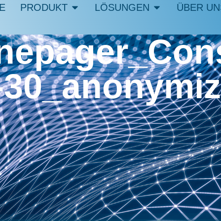
E
PRODUKT
LÖSUNGEN
ÜBER UN
nepager_Con
-30_anonymi