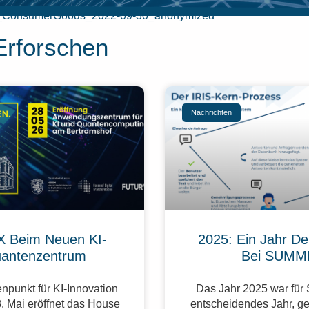
_ConsumerGoods_2022-09-30_anonymized
Erforschen
Nachrichten
 Beim Neuen KI-
2025: Ein Jahr De
antenzentrum
Bei SUMM
npunkt für KI-Innovation
Das Jahr 2025 war fü
. Mai eröffnet das House
entscheidendes Jahr, g