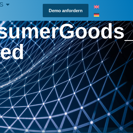
S
Demo anfordern
sumerGoods_
zed