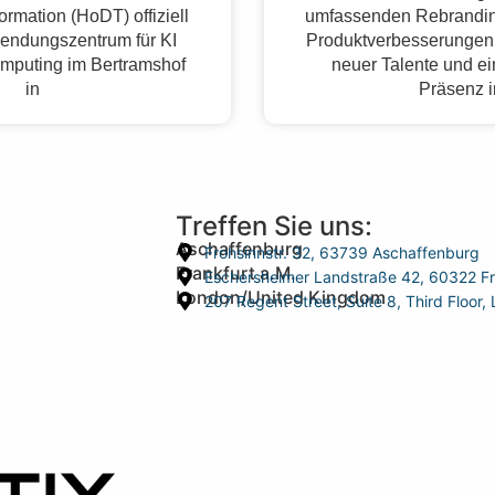
formation (HoDT) offiziell
umfassenden Rebrandin
endungszentrum für KI
Produktverbesserungen,
mputing im Bertramshof
neuer Talente und ei
in
Präsenz 
Treffen Sie uns:
Aschaffenburg
Frohsinnstr. 32, 63739 Aschaffenburg
Frankfurt a.M.
Eschersheimer Landstraße 42, 60322 Fr
London/United Kingdom
207 Regent Street, Suite 8, Third Floo