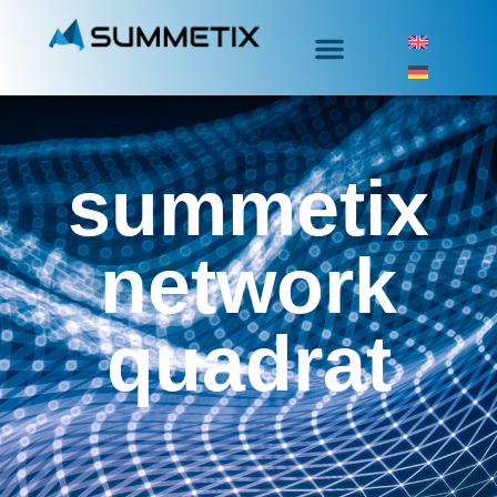
summetix
network
quadrat