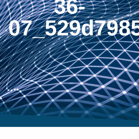
36-
07_529d798