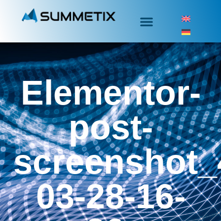
Elementor-
post-
screenshot_
03-28-16-