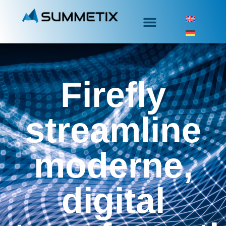
Firefly
streamline
moderne,
digital