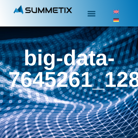
big-data-
7645261_12