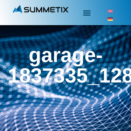
garage-
1837335_12