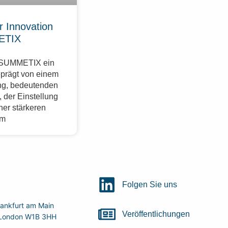
r Innovation
ETIX
r SUMMETIX ein
eprägt von einem
g, bedeutenden
 der Einstellung
ner stärkeren
im
Folgen Sie uns
ankfurt am Main
Veröffentlichungen
r, London W1B 3HH