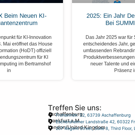
 Beim Neuen KI-
2025: Ein Jahr De
antenzentrum
Bei SUMM
npunkt für KI-Innovation
Das Jahr 2025 war fü
. Mai eröffnet das House
entscheidendes Jahr, g
formation (HoDT) offiziell
umfassenden Rebrandin
endungszentrum für KI
Produktverbesserungen,
mputing im Bertramshof
neuer Talente und ei
in
Präsenz 
Treffen Sie uns:
Aschaffenburg
Frohsinnstr. 32, 63739 Aschaffenburg
Frankfurt a.M.
Eschersheimer Landstraße 42, 60322 Fr
London/United Kingdom
207 Regent Street, Suite 8, Third Floo