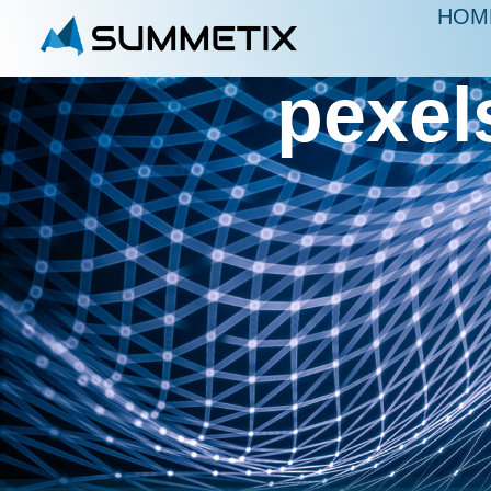
HOM
pexel