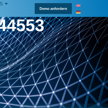
S
Demo anfordern
244553