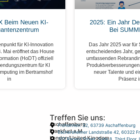
 Beim Neuen KI-
2025: Ein Jahr De
antenzentrum
Bei SUMM
npunkt für KI-Innovation
Das Jahr 2025 war fü
. Mai eröffnet das House
entscheidendes Jahr, g
formation (HoDT) offiziell
umfassenden Rebrandin
endungszentrum für KI
Produktverbesserungen,
mputing im Bertramshof
neuer Talente und ei
in
Präsenz 
Treffen Sie uns:
Aschaffenburg
Frohsinnstr. 32, 63739 Aschaffenburg
Frankfurt a.M.
Eschersheimer Landstraße 42, 60322 Fr
London/United Kingdom
207 Regent Street, Suite 8, Third Floo