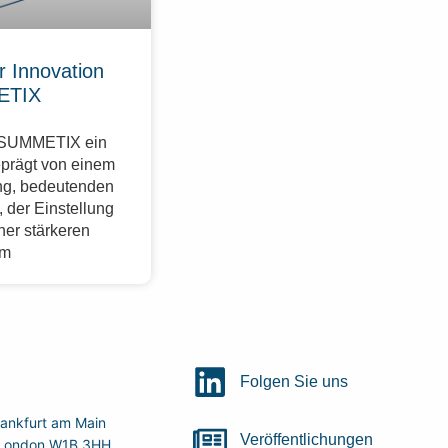
r Innovation
ETIX
r SUMMETIX ein
eprägt von einem
g, bedeutenden
 der Einstellung
ner stärkeren
im
Folgen Sie uns
ankfurt am Main
Veröffentlichungen
r, London W1B 3HH