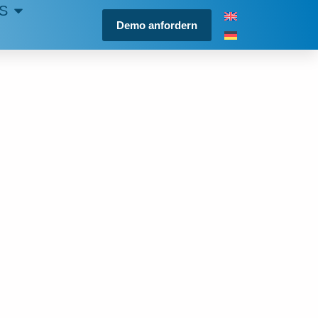
S
Demo anfordern
IS