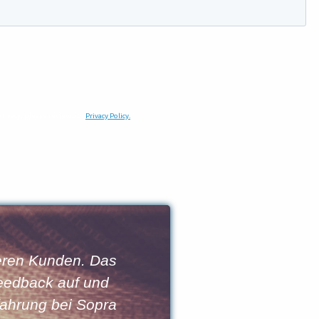
eren Kunden. Das
Mit SUMM
eedback auf und
Zielgrup
fahrung bei Sopra
Medien so