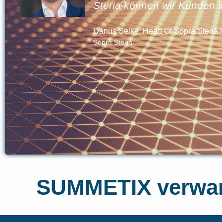
it
Steria können wir Kunden
ie
Darius Selke, Head Of Sopra Steria
Sopra Steria
SUMMETIX verwand