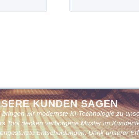
NSERE KUNDEN SAGEN
ingen wir modernste KI-Technologie zu uns
as Tool decken verborgene Muster im Kundenf
atengestützte Entscheidungen. Dank unserer Er