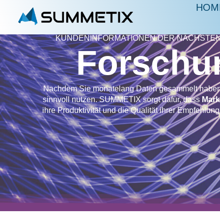
HOM
KUNDENINFORMATIONEN DER NÄCHSTEN
Forschu
Nachdem Sie monatelang Daten gesammelt haben
sinnvoll nutzen. SUMMETIX sorgt dafür, dass
Mark
ihre Produktivität und die Qualität ihrer Empfehlun