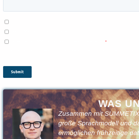
WAS U
en
Zusammen mit SUMMETIX br
große Sprachmodell und d
ermöglichen frühzeitige d