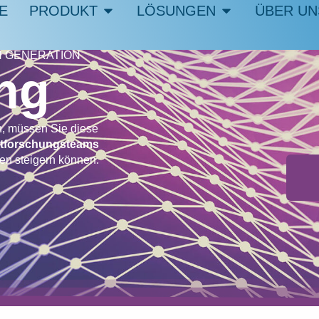
E
PRODUKT
LÖSUNGEN
ÜBER UN
 GENERATION
ng
, müssen Sie diese
tforschungsteams
gen steigern können.