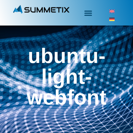
ubuntu-
light-
webfont