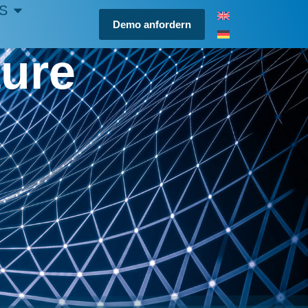
S
Demo anfordern
ture