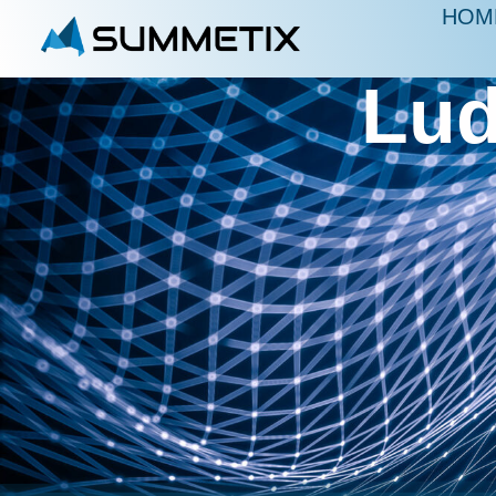
HOM
Lud