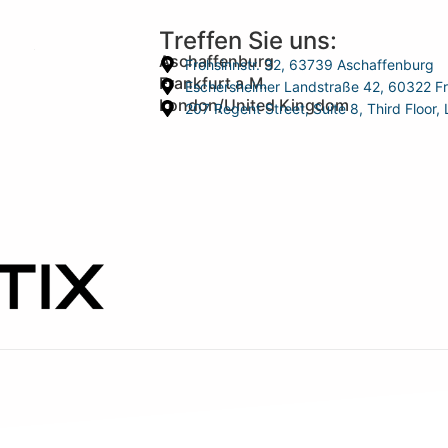
Treffen Sie uns:
Aschaffenburg
Frohsinnstr. 32, 63739 Aschaffenburg
Frankfurt a.M.
Eschersheimer Landstraße 42, 60322 Fr
London/United Kingdom
207 Regent Street, Suite 8, Third Floo