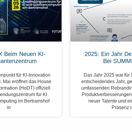
 Beim Neuen KI-
2025: Ein Jahr De
antenzentrum
Bei SUMM
npunkt für KI-Innovation
Das Jahr 2025 war fü
. Mai eröffnet das House
entscheidendes Jahr, g
formation (HoDT) offiziell
umfassenden Rebrandin
endungszentrum für KI
Produktverbesserungen,
mputing im Bertramshof
neuer Talente und ei
in
Präsenz 