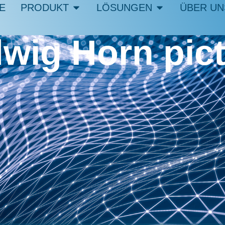
E
PRODUKT
LÖSUNGEN
ÜBER UN
wig Horn pic