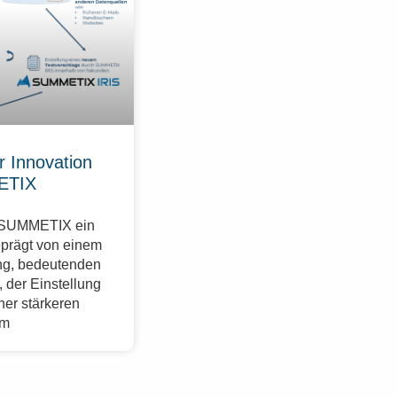
r Innovation
ETIX
r SUMMETIX ein
eprägt von einem
g, bedeutenden
 der Einstellung
ner stärkeren
im