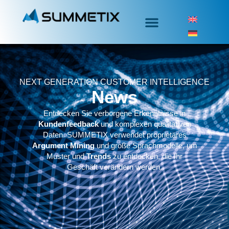
NEXT GENERATION CUSTOMER INTELLIGENCE
News
Entdecken Sie verborgene Erkenntnisse in
Kundenfeedback
und komplexen qualitativen
Daten. SUMMETIX verwendet proprietäres
Argument Mining
und große Sprachmodelle, um
Muster und
Trends
zu entdecken, die Ihr
Geschäft verändern werden.